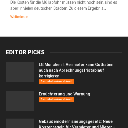
Die Kosten für die Müllabfuhr müssen nicht hoch sein, sind es
aber in vielen deutschen Städten. Zu diesem Ergebnis...
Weiterlesen
EDITOR PICKS
LG München I: Vermieter kann Guthaben
auch nach Abrechnungsfristablauf
korrigieren
Betriebskosten aktuell
Ernüchterung und Warnung
Betriebskosten aktuell
Gebäudemodernisierungsgesetz: Neue
Kostenregeln für Vermieter und Mieter –