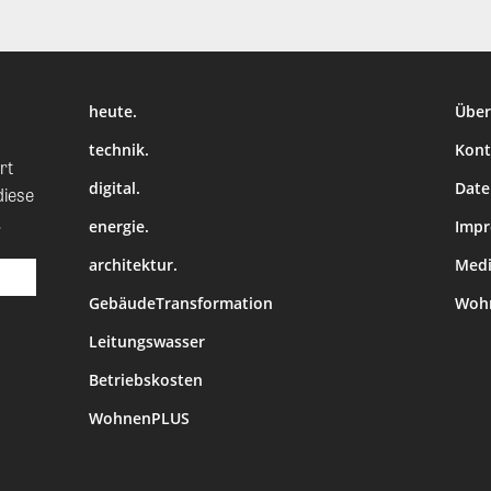
heute.
Über
technik.
Kont
rt
digital.
Date
diese
.
energie.
Imp
architektur.
Medi
GebäudeTransformation
Wohn
Leitungswasser
Betriebskosten
WohnenPLUS