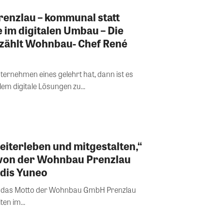
enzlau – kommunal statt
e im digitalen Umbau – Die
rzählt Wohnbau- Chef René
rnehmen eines gelehrt hat, dann ist es
llem digitale Lösungen zu...
eiterleben und mitgestalten,“
 von der Wohnbau Prenzlau
odis Yuneo
 ist das Motto der Wohnbau GmbH Prenzlau
en im...