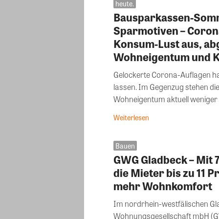
heute.
Bausparkassen-Somm
Sparmotiven – Coron
Konsum-Lust aus, ab
Wohneigentum und K
Gelockerte Corona-Auflagen ha
lassen. Im Gegenzug stehen di
Wohneigentum aktuell weniger i
Weiterlesen
Bauen
GWG Gladbeck – Mit 
die Mieter bis zu 11 
mehr Wohnkomfort
Im nordrhein-westfälischen Gl
Wohnungsgesellschaft mbH (GWG