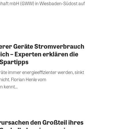
haft mbH (GWW) in Wiesbaden-Südost auf
nterer Geräte Stromverbrauch
eich – Experten erklären die
Spartipps
äte immer energieeffizienter werden, sinkt
icht. Florian Henle vom
 kennt...
rursachen den Großteil ihres