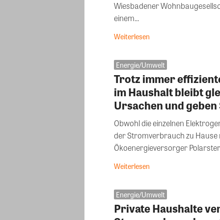
Wiesbadener Wohnbaugesellsc
einem...
Weiterlesen
Energie/Umwelt
Trotz immer effizie
im Haushalt bleibt gl
Ursachen und geben 
Obwohl die einzelnen Elektroger
der Stromverbrauch zu Hause n
Ökoenergieversorger Polarstern
Weiterlesen
Energie/Umwelt
Private Haushalte ve