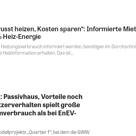
st heizen, Kosten sparen“: Informierte Mieter
% Heiz-Energie
en Heizungsverbrauch informiert werden, benötigen im Durchschni
 Heizinformation erhalten. Das ist...
Passivhaus, Vorteile noch
tzerverhalten spielt große
mverbrauch als bei EnEV-
odellprojekts „Quartier F“, bei dem die GWW