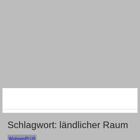
NACHHALTIG
WOHNEN UND BAUEN
Schlagwort:
ländlicher Raum
WohnenPLUS