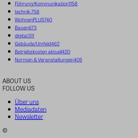
Führung/Kommunikation
1158
technik.
758
WohnenPLUS
740
Bauen
673
digital.
511
Gebäude/Umfeld
462
Betriebskosten aktuell
420
Normen & Veranstaltungen
405
ABOUT US
FOLLOW US
Über uns
Mediadaten
Newsletter
©