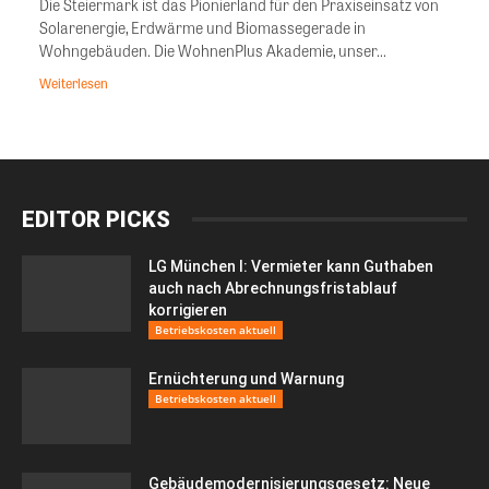
Die Steiermark ist das Pionierland für den Praxiseinsatz von
Solarenergie, Erdwärme und Biomassegerade in
Wohngebäuden. Die WohnenPlus Akademie, unser...
Weiterlesen
EDITOR PICKS
LG München I: Vermieter kann Guthaben
auch nach Abrechnungsfristablauf
korrigieren
Betriebskosten aktuell
Ernüchterung und Warnung
Betriebskosten aktuell
Gebäudemodernisierungsgesetz: Neue