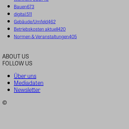
Bauen
673
digital.
511
Gebäude/Umfeld
462
Betriebskosten aktuell
420
Normen & Veranstaltungen
405
ABOUT US
FOLLOW US
Über uns
Mediadaten
Newsletter
©