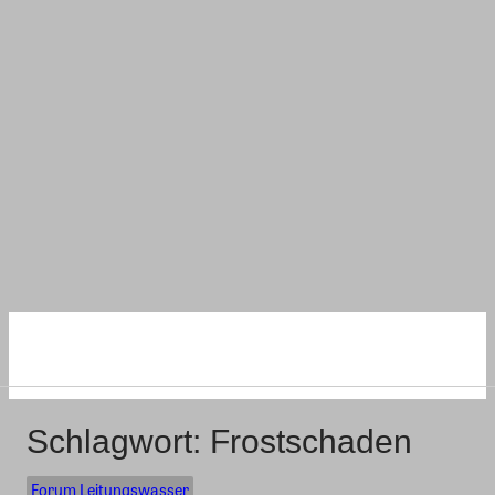
NACHHALTIG
WOHNEN UND BAUEN
Schlagwort:
Frostschaden
Forum Leitungswasser