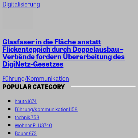
Digitalisierung
Glasfaser in die Fläche anstatt
Flickenteppich durch Doppelausbau –
Verbände fordern Überarbeitung des
DigiNetz-Gesetzes
Führung/Kommunikation
POPULAR CATEGORY
heute.
1674
Führung/Kommunikation
1158
technik.
758
WohnenPLUS
740
Bauen
673