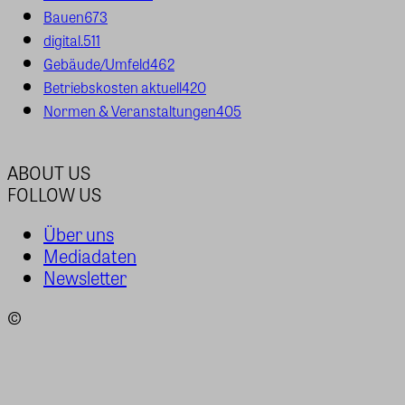
Bauen
673
digital.
511
Gebäude/Umfeld
462
Betriebskosten aktuell
420
Normen & Veranstaltungen
405
ABOUT US
FOLLOW US
Über uns
Mediadaten
Newsletter
©