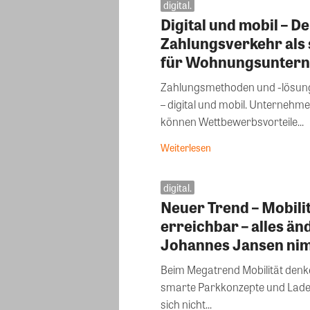
digital.
Digital und mobil – De
Zahlungsverkehr als 
für Wohnungsunter
Zahlungsmethoden und -lösung
– digital und mobil. Unternehmen,
können Wettbewerbsvorteile...
Weiterlesen
digital.
Neuer Trend – Mobilit
erreichbar – alles än
Johannes Jansen nim
Beim Megatrend Mobilität den
smarte Parkkonzepte und Lades
sich nicht...