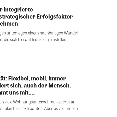
r integrierte
strategischer Erfolgsfaktor
nehmen
en unterliegen einem nachhaltigen Wandel
 die sich hierauf frühzeitig einstellen,
ät: Flexibel, mobil, immer
dert sich, auch der Mensch.
mt uns mit….
ken viele Wohnungsunternehmen zuerst an
äulen für Elektroautos. Aber es verändern