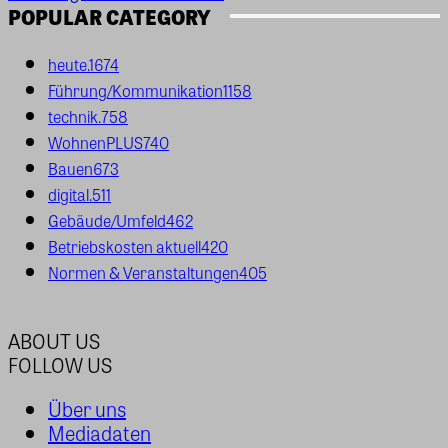
POPULAR CATEGORY
heute.
1674
Führung/Kommunikation
1158
technik.
758
WohnenPLUS
740
Bauen
673
digital.
511
Gebäude/Umfeld
462
Betriebskosten aktuell
420
Normen & Veranstaltungen
405
ABOUT US
FOLLOW US
Über uns
Mediadaten