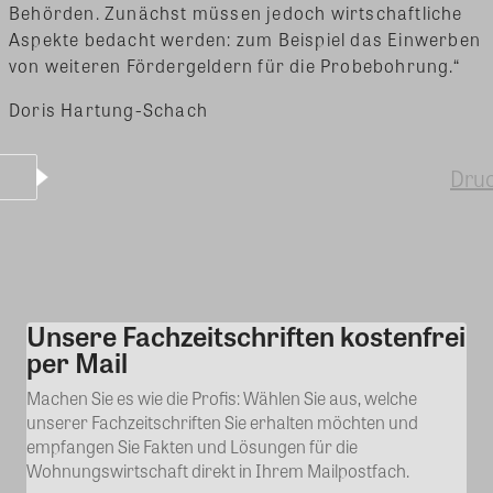
Behörden. Zunächst müssen jedoch wirtschaftliche
Aspekte bedacht werden: zum Beispiel das Einwerben
von weiteren Fördergeldern für die Probebohrung.“
Doris Hartung-Schach
Dru
Unsere Fachzeitschriften kostenfrei
Kommentar
per Mail
Machen Sie es wie die Profis: Wählen Sie aus, welche
unserer Fachzeitschriften Sie erhalten möchten und
empfangen Sie Fakten und Lösungen für die
Wohnungswirtschaft direkt in Ihrem Mailpostfach.