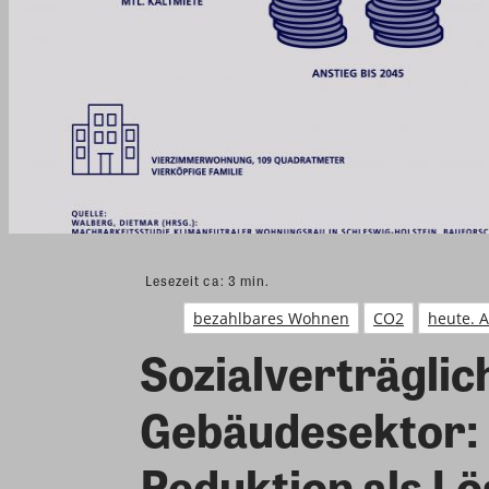
Lesezeit ca:
3
min.
bezahlbares Wohnen
CO2
heute. 
Sozialverträglic
Gebäudesektor: 
Reduktion als Lö