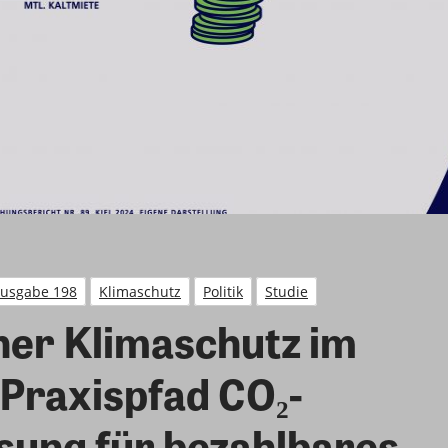
Ausgabe 198
Klimaschutz
Politik
Studie
her Klimaschutz im
Praxispfad CO₂-
sung für bezahlbares