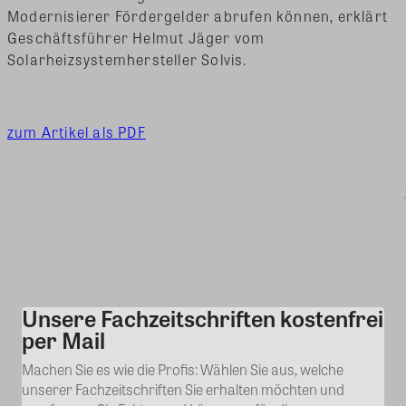
Modernisierer Fördergelder abrufen können, erklärt
Geschäftsführer Helmut Jäger vom
Solarheizsystemhersteller Solvis.
zum Artikel als PDF
Unsere Fachzeitschriften kostenfrei
Kommentar
per Mail
Machen Sie es wie die Profis: Wählen Sie aus, welche
unserer Fachzeitschriften Sie erhalten möchten und