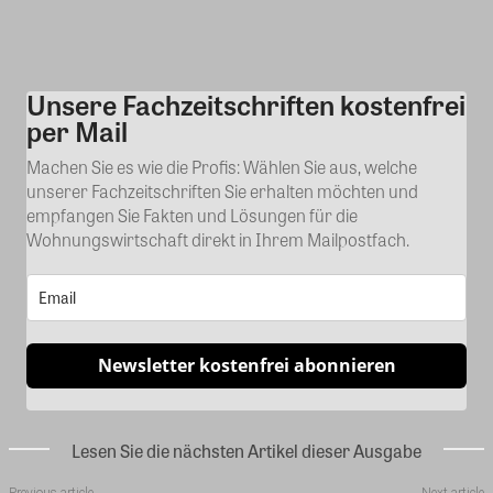
Unsere Fachzeitschriften kostenfrei
Kommentar
per Mail
Machen Sie es wie die Profis: Wählen Sie aus, welche
unserer Fachzeitschriften Sie erhalten möchten und
empfangen Sie Fakten und Lösungen für die
Wohnungswirtschaft direkt in Ihrem Mailpostfach.
Newsletter kostenfrei abonnieren
Lesen Sie die nächsten Artikel dieser Ausgabe
Previous article
Next article