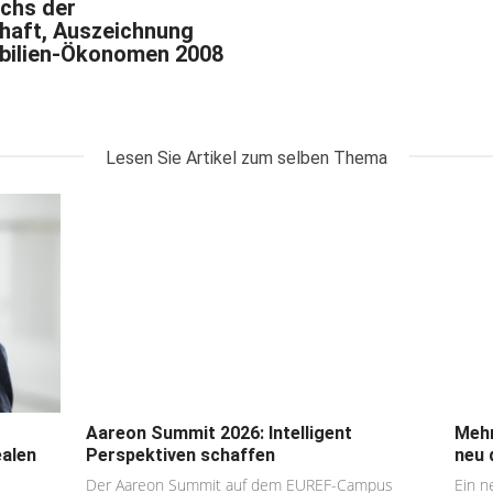
chs der
aft, Auszeichnung
bilien-Ökonomen 2008
Lesen Sie Artikel zum selben Thema
Aareon Summit 2026: Intelligent
Mehr
ealen
Perspektiven schaffen
neu 
Der Aareon Summit auf dem EUREF-Campus
Ein n