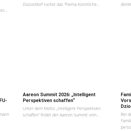
r
Düsseldorf rückte das Thema Künstliche...
direkt
es...
Aareon Summit 2026: „Intelligent
Fami
FU-
Perspektiven schaffen“
Vors
Dzio
Unter dem Motto „Intelligent Perspektiven
rmann
Bei d
schaffen“ findet der Aareon Summit vom...
Famil
person