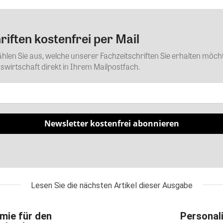
iften kostenfrei per Mail
Kommentar
Wählen Sie aus, welche unserer Fachzeitschriften Sie erhalten mö
wirtschaft direkt in Ihrem Mailpostfach.
Newsletter kostenfrei abonnieren
Lesen Sie die nächsten Artikel dieser Ausgabe
ie für den
Personal