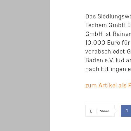
Das Siedlungswer
Techem GmbH üb
GmbH ist Rainer
10.000 Euro fü
verabschiedet 
Baden e.V. lud 
nach Ettlingen e
zum Artikel als 
Share