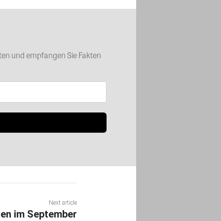
chten und empfangen Sie Fakten
Next article
ien im September