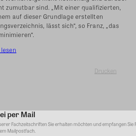
zumutbar sind. „Mit einer qualifizierten,
em auf dieser Grundlage erstellten
gsverzeichnis, lässt sich“, so Franz, „das
minimieren“.
 lesen
Drucken
ei per Mail
Kommentar
nserer Fachzeitschriften Sie erhalten möchten und empfangen Sie 
rem Mailpostfach.