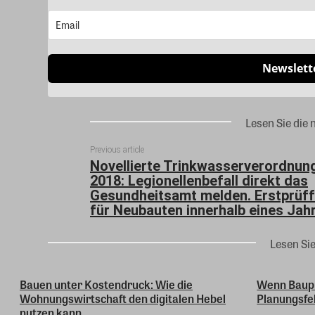
Newslett
Lesen Sie die 
Previous article
Novellierte Trinkwasserverordnun
2018: Legionellenbefall direkt das
Gesundheitsamt melden. Erstprüff
für Neubauten innerhalb eines Jah
Lesen Si
Bauen unter Kostendruck: Wie die
Wenn Baupr
Wohnungswirtschaft den digitalen Hebel
Planungsfe
nutzen kann