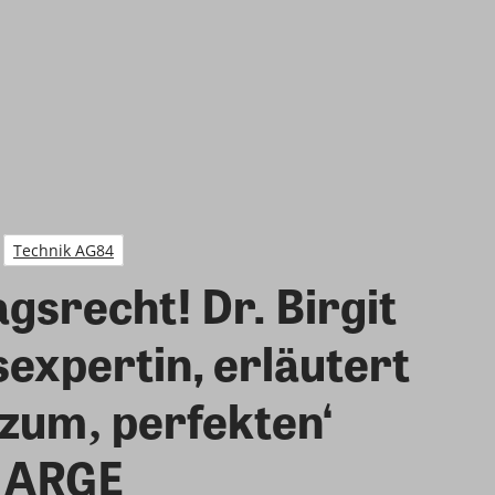
Technik AG84
srecht! Dr. Birgit
expertin, erläutert
 zum‚ perfekten‘
r ARGE