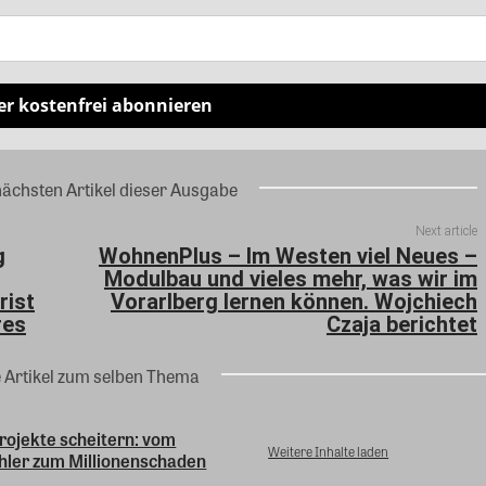
er kostenfrei abonnieren
nächsten Artikel dieser Ausgabe
Next article
g
WohnenPlus – Im Westen viel Neues –
Modulbau und vieles mehr, was wir im
rist
Vorarlberg lernen können. Wojchiech
res
Czaja berichtet
e Artikel zum selben Thema
ojekte scheitern: vom
Weitere Inhalte laden
hler zum Millionenschaden