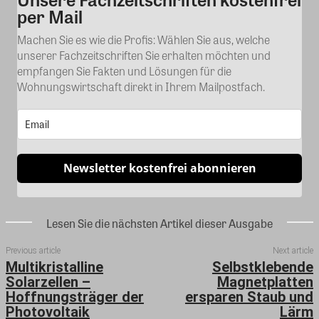
per Mail
Machen Sie es wie die Profis: Wählen Sie aus, welche
unserer Fachzeitschriften Sie erhalten möchten und
empfangen Sie Fakten und Lösungen für die
Wohnungswirtschaft direkt in Ihrem Mailpostfach.
Newsletter kostenfrei abonnieren
Lesen Sie die nächsten Artikel dieser Ausgabe
Previous article
Next article
Multikristalline
Selbstklebende
Solarzellen –
Magnetplatten
Hoffnungsträger der
ersparen Staub und
Photovoltaik
Lärm