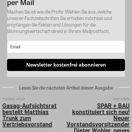
per Mail
Machen Sie es wie die Profis: Wählen Sie aus, welche
unserer Fachzeitschriften Sie erhalten möchten und
empfangen Sie Fakten und Lösungen für die
Wohnungswirtschaft direkt in Ihrem Mailpostfach.
Newsletter kostenfrei abonnieren
Lesen Sie die nächsten Artikel dieser Ausgabe
Previous article
Next article
Gasag-Aufsichtsrat
SPAR + BAU
bestellt Matthias
konstituiert sich neu!
Trunk zum
Neuer
Vertriebsvorstand
Vorstandsvorsitzender
Dieter Wohler, neues