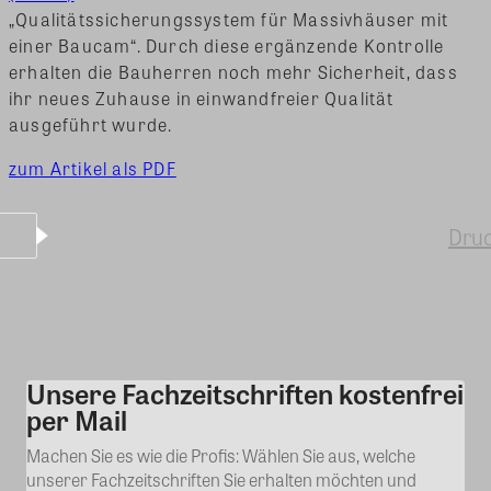
„Qualitätssicherungssystem für Massivhäuser mit
einer Baucam“. Durch diese ergänzende Kontrolle
erhalten die Bauherren noch mehr Sicherheit, dass
ihr neues Zuhause in einwandfreier Qualität
ausgeführt wurde.
zum Artikel als PDF
Dru
Unsere Fachzeitschriften kostenfrei
Kommentar
per Mail
Machen Sie es wie die Profis: Wählen Sie aus, welche
unserer Fachzeitschriften Sie erhalten möchten und