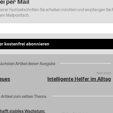
ei per Mail
Kommentar
nserer Fachzeitschriften Sie erhalten möchten und empfangen Sie 
rem Mailpostfach.
er kostenfrei abonnieren
nächsten Artikel dieser Ausgabe
Next article
eues
Intelligente Helfer im Alltag
e Artikel zum selben Thema
hafft stabiles Wachstum: