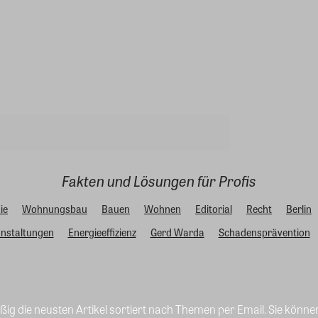
Fakten und Lösungen für Profis
ie
Wohnungsbau
Bauen
Wohnen
Editorial
Recht
Berlin
nstaltungen
Energieeffizienz
Gerd Warda
Schadensprävention
ig die neusten Artikel sortiert nach Themen per Email. Sie könne