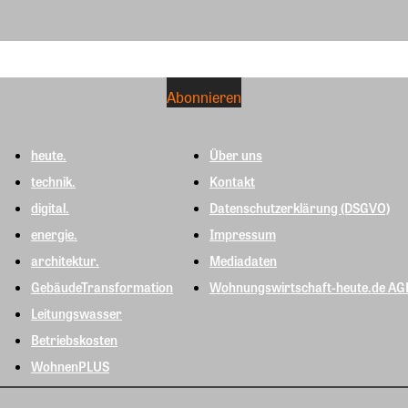
heute.
Über uns
technik.
Kontakt
digital.
Datenschutzerklärung (DSGVO)
energie.
Impressum
architektur.
Mediadaten
GebäudeTransformation
Wohnungswirtschaft-heute.de AG
Leitungswasser
Betriebskosten
WohnenPLUS