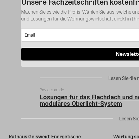
Unsere Fachzeitschriften kostenfr
Machen Sie es wie die Profis: Wählen Sie aus, welche u
und Lösungen für die Wohnungswirtschaft direkt in Ih
Newslett
Lesen Sie die 
Previous article
Lösungen für das Flachdach und n
modulares Oberlicht-System
Lesen Si
Rathaus Geisweid: Energetische
Wartung sc