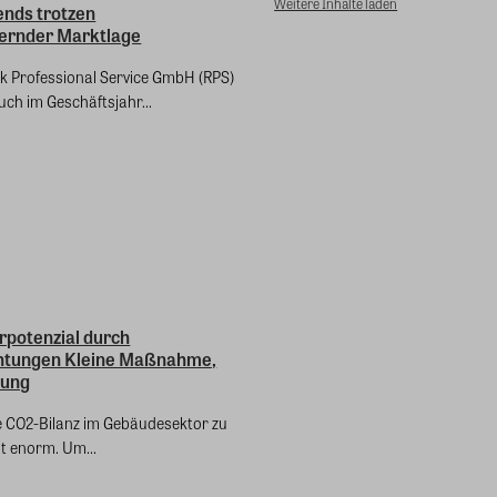
Weitere Inhalte laden
ends trotzen
ernder Marktlage
nk Professional Service GmbH (RPS)
uch im Geschäftsjahr...
rpotenzial durch
htungen Kleine Maßnahme,
kung
ie CO2-Bilanz im Gebäudesektor zu
st enorm. Um...