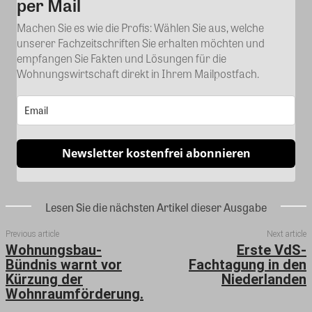
per Mail
Machen Sie es wie die Profis: Wählen Sie aus, welche
unserer Fachzeitschriften Sie erhalten möchten und
empfangen Sie Fakten und Lösungen für die
Wohnungswirtschaft direkt in Ihrem Mailpostfach.
Newsletter kostenfrei abonnieren
Lesen Sie die nächsten Artikel dieser Ausgabe
Previous article
Next article
Wohnungsbau-
Erste VdS-
Bündnis warnt vor
Fachtagung in den
Kürzung der
Niederlanden
Wohnraumförderung.