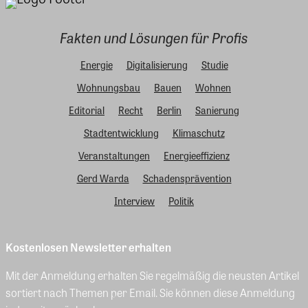
Fakten und Lösungen für Profis
Energie
Digitalisierung
Studie
Wohnungsbau
Bauen
Wohnen
Editorial
Recht
Berlin
Sanierung
Stadtentwicklung
Klimaschutz
Veranstaltungen
Energieeffizienz
Gerd Warda
Schadensprävention
Interview
Politik
Kostenlosen Newsletter erhalten
Mit der Anmeldung erhalten Sie regelmäßig die neusten Artikel
sortiert nach Themen per Email. Sie können diese Anmeldung