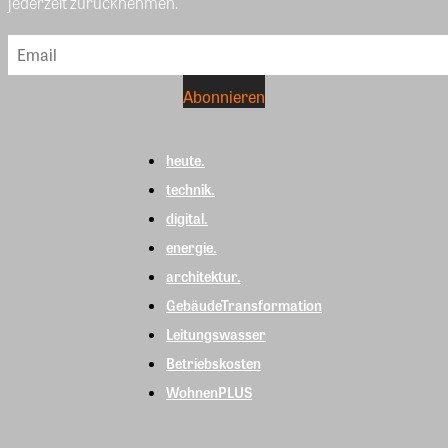
jederzeit zurücknehmen.
heute.
technik.
digital.
energie.
architektur.
GebäudeTransformation
Leitungswasser
Betriebskosten
WohnenPLUS