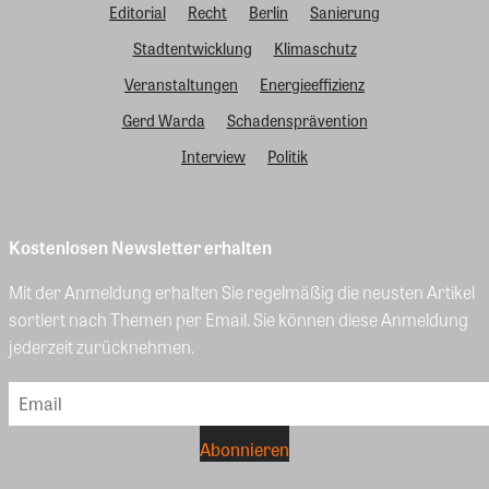
Editorial
Recht
Berlin
Sanierung
Stadtentwicklung
Klimaschutz
Veranstaltungen
Energieeffizienz
Gerd Warda
Schadensprävention
Interview
Politik
Kostenlosen Newsletter erhalten
Mit der Anmeldung erhalten Sie regelmäßig die neusten Artikel
sortiert nach Themen per Email. Sie können diese Anmeldung
jederzeit zurücknehmen.