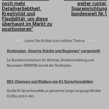
noch mehr
weiter runter,
Detailverliebtheit,
Spareinrichtung
Kreativität und
bundesweit Nr.1
Flexibilität, um diese
überhaupt im Markt zu
positionieren“
Lesen Sie Artikel zum selben Thema
Stufenplan „Smarte Städte und Regionen“ vorgestellt
Im Bundesministerium für Wohnen, Stadtentwicklung und
Bauwesen (BMWSB) wurde der Stufenplan...
BSI: Chancen und Risiken von KI-Sprachmodellen
Große KI-Sprachmodelle, so genannte Large Language Models
(LLMs), sind in der...