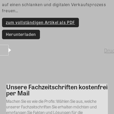
auf einen schlanken und digitalen Verkaufsprozess
freuen…
zum vollständigen Artikel als PDF
Herunterladen
Dru
Unsere Fachzeitschriften kostenfrei
Kommentar
per Mail
Machen Sie es wie die Profis: Wählen Sie aus, welche
unserer Fachzeitschriften Sie erhalten möchten und
empfangen Sie Fakten und Lösungen für die