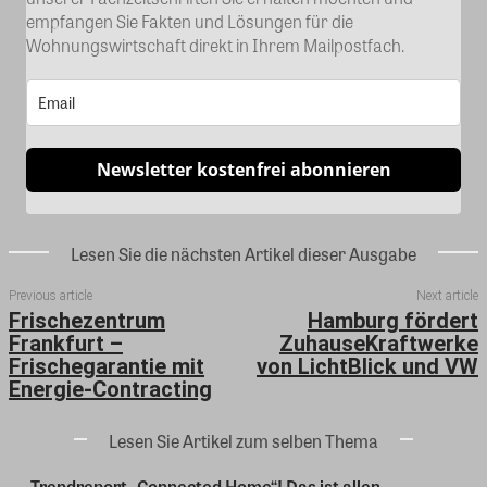
empfangen Sie Fakten und Lösungen für die
Wohnungswirtschaft direkt in Ihrem Mailpostfach.
Newsletter kostenfrei abonnieren
Lesen Sie die nächsten Artikel dieser Ausgabe
Previous article
Next article
Frischezentrum
Hamburg fördert
Frankfurt –
ZuhauseKraftwerke
Frischegarantie mit
von LichtBlick und VW
Energie-Contracting
Lesen Sie Artikel zum selben Thema
Trendreport „Connected Home“! Das ist allen