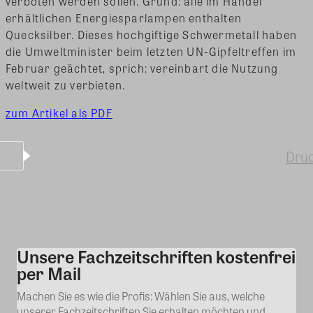
verboten werden sollen.
Grund: alle im Handel
erhältlichen Energiesparlampen enthalten
Quecksilber. Dieses hochgiftige Schwermetall haben
die Umweltminister beim letzten UN-Gipfeltreffen im
Februar geächtet, sprich: vereinbart die Nutzung
weltweit zu verbieten.
zum Artikel als PDF
Dru
Unsere Fachzeitschriften kostenfrei
Kommentar
per Mail
Machen Sie es wie die Profis: Wählen Sie aus, welche
unserer Fachzeitschriften Sie erhalten möchten und