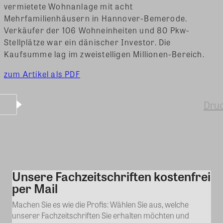
vermietete Wohnanlage mit acht
Mehrfamilienhäusern in Hannover-Bemerode.
Verkäufer der 106 Wohneinheiten und 80 Pkw-
Stellplätze war ein dänischer Investor. Die
Kaufsumme lag im zweistelligen Millionen-Bereich.
zum Artikel als PDF
Dru
Unsere Fachzeitschriften kostenfrei
Kommentar
per Mail
Machen Sie es wie die Profis: Wählen Sie aus, welche
unserer Fachzeitschriften Sie erhalten möchten und