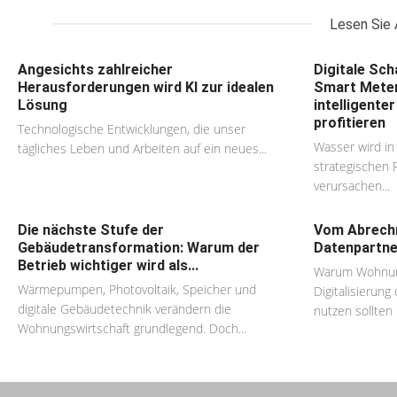
Lesen Sie 
Angesichts zahlreicher
Digitale Sc
Herausforderungen wird KI zur idealen
Smart Meter
Lösung
intelligent
profitieren
Technologische Entwicklungen, die unser
Wasser wird i
tägliches Leben und Arbeiten auf ein neues...
strategischen 
verursachen...
Die nächste Stufe der
Vom Abrechn
Gebäudetransformation: Warum der
Datenpartne
Betrieb wichtiger wird als...
Warum Wohnun
Wärmepumpen, Photovoltaik, Speicher und
Digitalisierun
digitale Gebäudetechnik verändern die
nutzen sollten D
Wohnungswirtschaft grundlegend. Doch...