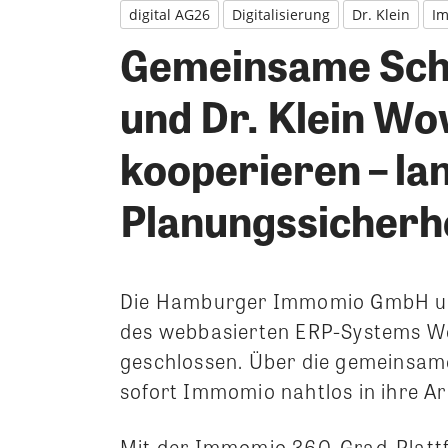
digital AG26
Digitalisierung
Dr. Klein
I
Gemeinsame Schn
und Dr. Klein Wo
kooperieren – lan
Planungssicherh
Die Hamburger Immomio GmbH und 
des webbasierten ERP-Systems Wo
geschlossen. Über die gemeinsame
sofort Immomio nahtlos in ihre Ar
Mit der Immomio 360-Grad-Plattf