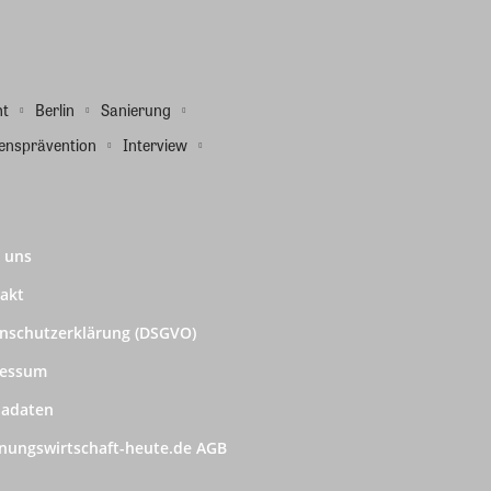
ht
Berlin
Sanierung
ensprävention
Interview
 uns
akt
nschutzerklärung (DSGVO)
ressum
adaten
ungswirtschaft-heute.de AGB