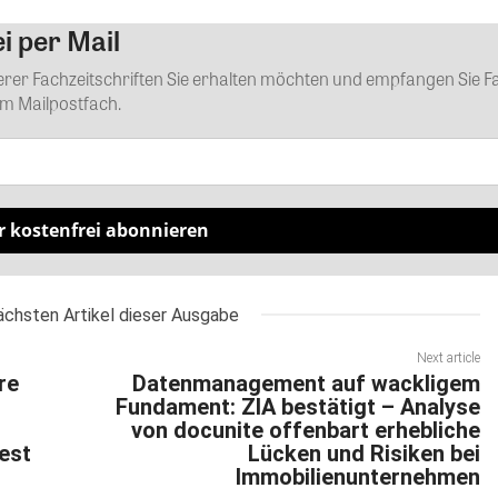
i per Mail
Kommentar
serer Fachzeitschriften Sie erhalten möchten und empfangen Sie F
em Mailpostfach.
r kostenfrei abonnieren
ächsten Artikel dieser Ausgabe
Next article
re
Datenmanagement auf wackligem
Fundament: ZIA bestätigt – Analyse
von docunite offenbart erhebliche
est
Lücken und Risiken bei
Immobilienunternehmen