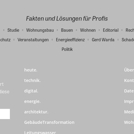
Fakten und Lösungen für Profis
g
Studie
Wohnungsbau
Bauen
Wohnen
Editorial
Rec
chutz
Veranstaltungen
Energieeffizienz
Gerd Warda
Schad
Politik
heute.
Über
technik.
Kont
rt
diese
digital.
Date
.
energie.
Imp
architektur.
Medi
GebäudeTransformation
Wohn
Leitungswasser