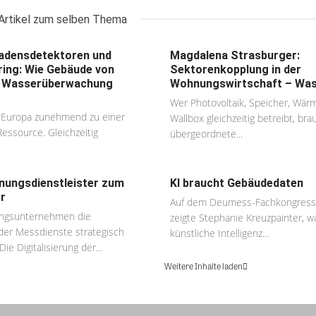
Artikel zum selben Thema
hadensdetektoren und
Magdalena Strasburger:
ing: Wie Gebäude von
Sektorenkopplung in der
er Wasserüberwachung
Wohnungswirtschaft – Was?
Wer Photovoltaik, Speicher, Wä
n Europa zunehmend zu einer
Wallbox gleichzeitig betreibt, bra
Ressource. Gleichzeitig
übergeordnete...
ungsdienstleister zum
KI braucht Gebäudedaten
r
Auf dem Deumess-Fachkongress 
gsunternehmen die
zeigte Stephanie Kreuzpainter, 
g der Messdienste strategisch
künstliche Intelligenz...
ie Digitalisierung der...
Weitere Inhalte laden