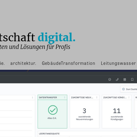
ie.
architektur.
GebäudeTransformation
Leitungswasser