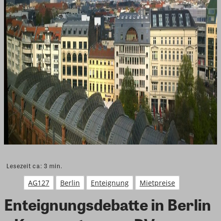
Lesezeit ca:
3
min.
AG127
Berlin
Enteignung
Mietpreise
Enteignungsdebatte in Berlin