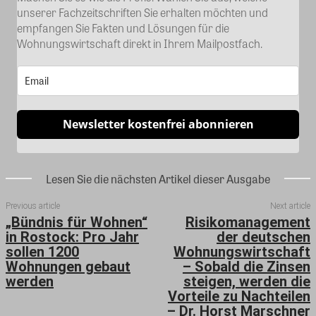
unserer Fachzeitschriften Sie erhalten möchten und
empfangen Sie Fakten und Lösungen für die
Wohnungswirtschaft direkt in Ihrem Mailpostfach.
Newsletter kostenfrei abonnieren
Lesen Sie die nächsten Artikel dieser Ausgabe
Previous article
Next article
„Bündnis für Wohnen“
Risikomanagement
in Rostock: Pro Jahr
der deutschen
sollen 1200
Wohnungswirtschaft
Wohnungen gebaut
– Sobald die Zinsen
werden
steigen, werden die
Vorteile zu Nachteilen
– Dr. Horst Marschner