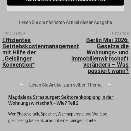
Lesen Sie die nächsten Artikel dieser Ausgabe
Previous article
Next article
Effizientes
Berlin Mai 2026:
Betriebskostenmanagement
Gesetze die
mit Hilfe der
Wohnungs- und
„Geislinger
Immobilienwirtschaft
Konvention“
verändern – Was
passiert wann?
Lesen Sie Artikel zum selben Thema
Magdalena Strasburger: Sektorenkopplung in der
Wohnungswirtschaft – Wie? Teil 2
Wer Photovoltaik, Speicher, Wärmepumpe und Wallbox
gleichzeitig betreibt, braucht eine übergeordnete...