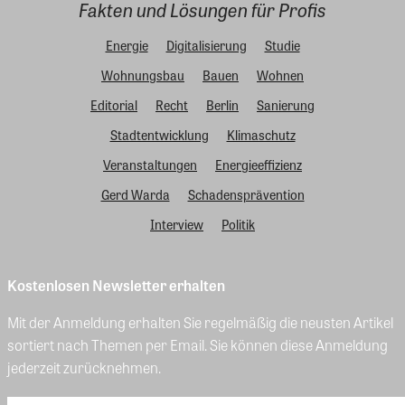
Fakten und Lösungen für Profis
Energie
Digitalisierung
Studie
Wohnungsbau
Bauen
Wohnen
Editorial
Recht
Berlin
Sanierung
Stadtentwicklung
Klimaschutz
Veranstaltungen
Energieeffizienz
Gerd Warda
Schadensprävention
Interview
Politik
Kostenlosen Newsletter erhalten
Mit der Anmeldung erhalten Sie regelmäßig die neusten Artikel
sortiert nach Themen per Email. Sie können diese Anmeldung
jederzeit zurücknehmen.