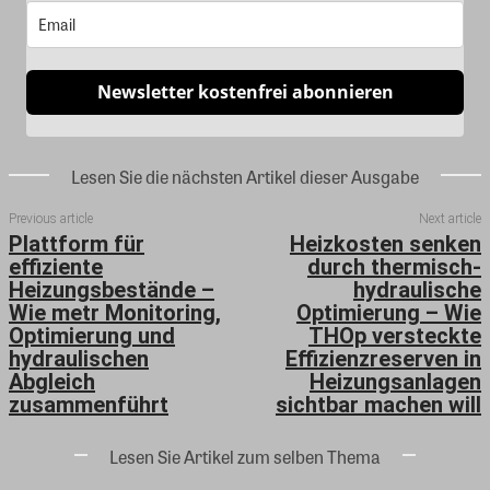
Newsletter kostenfrei abonnieren
Lesen Sie die nächsten Artikel dieser Ausgabe
Previous article
Next article
Plattform für
Heizkosten senken
effiziente
durch thermisch-
Heizungsbestände –
hydraulische
Wie metr Monitoring,
Optimierung – Wie
Optimierung und
THOp versteckte
hydraulischen
Effizienzreserven in
Abgleich
Heizungsanlagen
zusammenführt
sichtbar machen will
Lesen Sie Artikel zum selben Thema