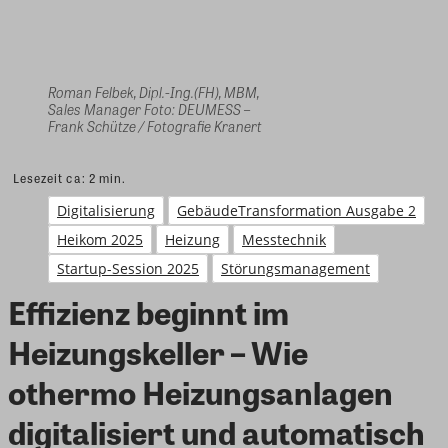
Roman Felbek, Dipl.-Ing.(FH), MBM,
Sales Manager Foto: DEUMESS –
Frank Schütze / Fotografie Kranert
Lesezeit ca:
2
min.
Digitalisierung
GebäudeTransformation Ausgabe 2
Heikom 2025
Heizung
Messtechnik
Startup-Session 2025
Störungsmanagement
Effizienz beginnt im
Heizungskeller – Wie
othermo Heizungsanlagen
digitalisiert und automatisch