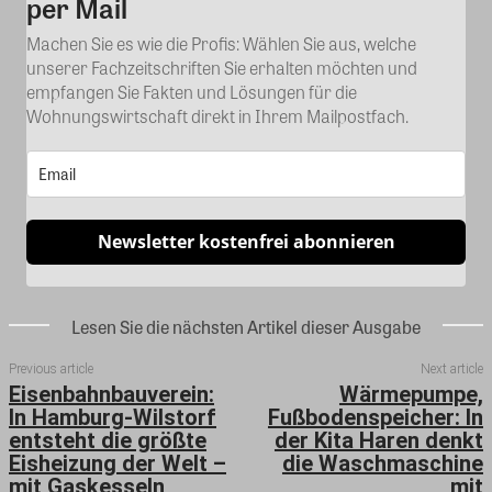
per Mail
Machen Sie es wie die Profis: Wählen Sie aus, welche
unserer Fachzeitschriften Sie erhalten möchten und
empfangen Sie Fakten und Lösungen für die
Wohnungswirtschaft direkt in Ihrem Mailpostfach.
Newsletter kostenfrei abonnieren
Lesen Sie die nächsten Artikel dieser Ausgabe
Previous article
Next article
Eisenbahnbauverein:
Wärmepumpe,
In Hamburg-Wilstorf
Fußbodenspeicher: In
entsteht die größte
der Kita Haren denkt
Eisheizung der Welt –
die Waschmaschine
mit Gaskesseln,
mit