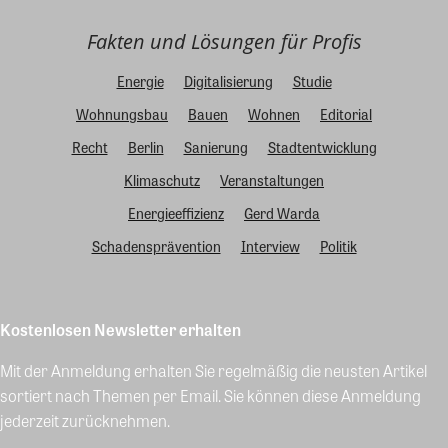
Fakten und Lösungen für Profis
Energie
Digitalisierung
Studie
Wohnungsbau
Bauen
Wohnen
Editorial
Recht
Berlin
Sanierung
Stadtentwicklung
Klimaschutz
Veranstaltungen
Energieeffizienz
Gerd Warda
Schadensprävention
Interview
Politik
Kostenlosen Newsletter erhalten
Mit der Anmeldung erhalten Sie regelmäßig die neusten Artikel
sortiert nach Themen per Email. Sie können diese Anmeldung
jederzeit zurücknehmen.