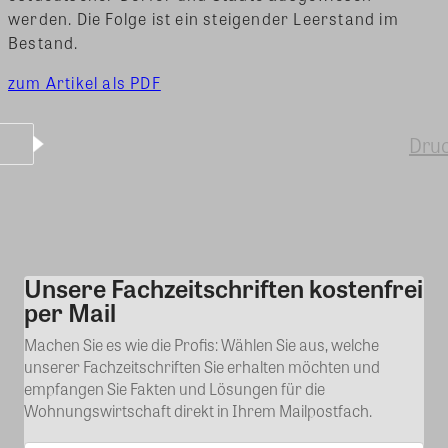
werden. Die Folge ist ein steigender Leerstand im
Bestand.
zum Artikel als PDF
Dru
Unsere Fachzeitschriften kostenfrei
Kommentar
per Mail
Machen Sie es wie die Profis: Wählen Sie aus, welche
unserer Fachzeitschriften Sie erhalten möchten und
empfangen Sie Fakten und Lösungen für die
Wohnungswirtschaft direkt in Ihrem Mailpostfach.