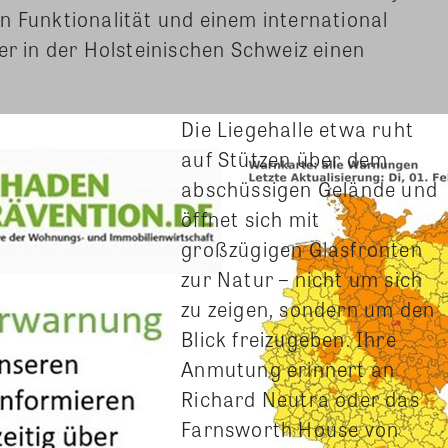
n Funktionalität und einem international
er in der Holsteinischen Schweiz einen
Die Liegehalle etwa ruht
auf Stützen über dem
abschüssigen Gelände und
öffnet sich mit
großzügigen Glasfronten
zur Natur – nicht um sich
zu zeigen, sondern um den
Blick freizugeben. Ihre
Anmutung erinnert an
Richard Neutra oder das
Farnsworth House von