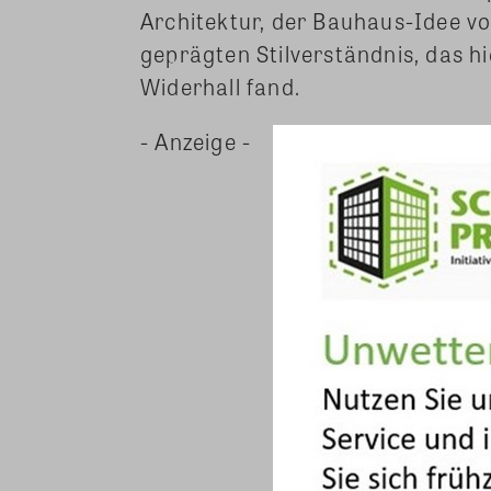
Architektur, der Bauhaus-Idee vo
geprägten Stilverständnis, das hi
Widerhall fand.
- Anzeige -