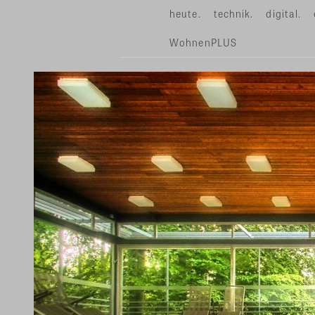
heute.
technik.
digital.
WohnenPLUS