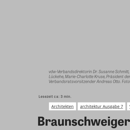
vdw-Verbandsdirektorin Dr. Susanne Schmitt, 
Lückehe, Marie-Charlotte Kruse, Präsident 
Verbandsratsvorsitzender Andreas Otto. Foto
Lesezeit ca:
3
min.
Architekten
architektur Ausgabe 7
Braunschweiger