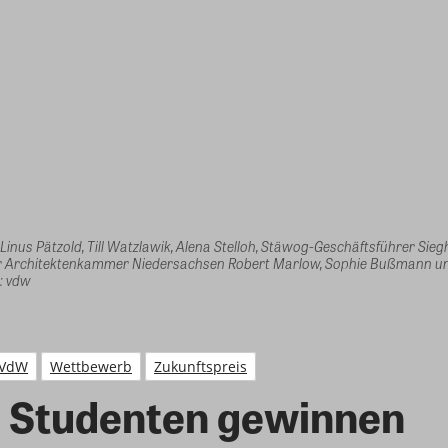
Linus Pätzold, Till Watzlawik, Alena Stelloh, Stäwog-Geschäftsführer Sie
der Architektenkammer Niedersachsen Robert Marlow, Sophie Bußmann u
: vdw
VdW
Wettbewerb
Zukunftspreis
 Studenten gewinnen