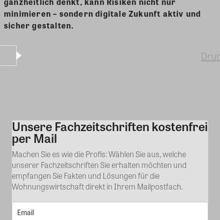
ganzheitlich denkt, kann Risiken nicht nur
minimieren – sondern digitale Zukunft aktiv und
sicher gestalten.
Dru
Unsere Fachzeitschriften kostenfrei
Kommentar
per Mail
Machen Sie es wie die Profis: Wählen Sie aus, welche
unserer Fachzeitschriften Sie erhalten möchten und
empfangen Sie Fakten und Lösungen für die
Wohnungswirtschaft direkt in Ihrem Mailpostfach.