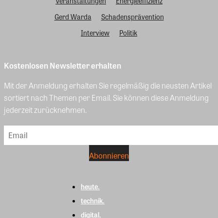
Veranstaltungen
Energieeffizienz
Gerd Warda
Schadensprävention
Interview
Politik
Kostenlosen Newsletter erhalten
Mit der Anmeldung erhalten Sie regelmäßig die neusten Artikel
sortiert nach Themen per Email. Sie können diese Anmeldung
jederzeit zurücknehmen.
heute.
technik.
digital.