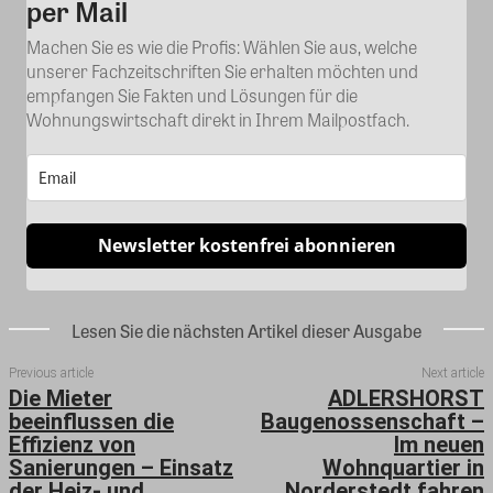
per Mail
Machen Sie es wie die Profis: Wählen Sie aus, welche
unserer Fachzeitschriften Sie erhalten möchten und
empfangen Sie Fakten und Lösungen für die
Wohnungswirtschaft direkt in Ihrem Mailpostfach.
Newsletter kostenfrei abonnieren
Lesen Sie die nächsten Artikel dieser Ausgabe
Previous article
Next article
Die Mieter
ADLERSHORST
beeinflussen die
Baugenossenschaft –
Effizienz von
Im neuen
Sanierungen – Einsatz
Wohnquartier in
der Heiz- und
Norderstedt fahren