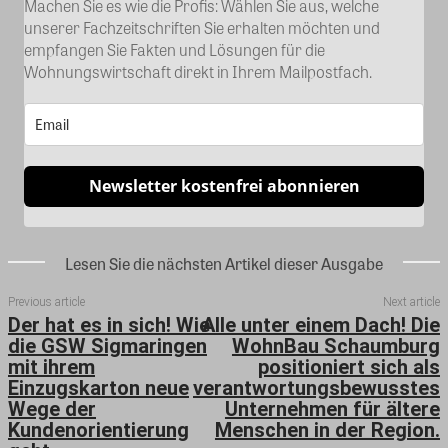
Machen Sie es wie die Profis: Wählen Sie aus, welche
unserer Fachzeitschriften Sie erhalten möchten und
empfangen Sie Fakten und Lösungen für die
Wohnungswirtschaft direkt in Ihrem Mailpostfach.
Newsletter kostenfrei abonnieren
Lesen Sie die nächsten Artikel dieser Ausgabe
Previous article
Next article
Der hat es in sich! Wie
Alle unter einem Dach! Die
die GSW Sigmaringen
WohnBau Schaumburg
mit ihrem
positioniert sich als
Einzugskarton neue
verantwortungsbewusstes
Wege der
Unternehmen für ältere
Kundenorientierung
Menschen in der Region.