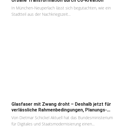
Urbane Transformation durch Co-Kreation
In München-Neuperlach lässt sich begutachten, wie ein
Stadtteil aus der Nachkriegszeit...
Glasfaser mit Zwang droht – Deshalb jetzt für
verlässliche Rahmenbedingungen, Planungs-...
Von Dietmar Schickel Aktuell hat das Bundesministerium
für Digitales und Staatsmodernisierung einen...