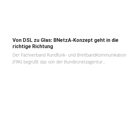
Von DSL zu Glas: BNetzA-Konzept geht in die
richtige Richtung
Der Fachverband Rundfunk- und BreitbandKommunikation
(FRK) begrüßt das von der Bundesnetzagentur...