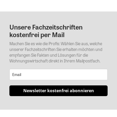
Unsere Fachzeitschriften
Kommentar
kostenfrei per Mail
Machen Sie es wie die Profis: Wählen Sie aus, welche
unserer Fachzeitschriften Sie erhalten möchten und
empfangen Sie Fakten und Lösungen für die
Wohnungswirtschaft direkt in Ihrem Mailpostfach.
Newsletter kostenfrei abonnieren