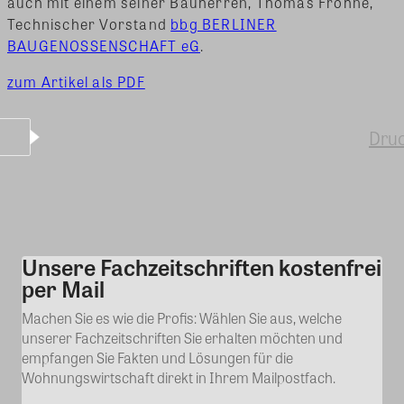
auch mit einem seiner Bauherren, Thomas Frohne,
Technischer Vorstand
bbg BERLINER
BAUGENOSSENSCHAFT eG
.
zum Artikel als PDF
Dru
Unsere Fachzeitschriften kostenfrei
Kommentar
per Mail
Machen Sie es wie die Profis: Wählen Sie aus, welche
unserer Fachzeitschriften Sie erhalten möchten und
empfangen Sie Fakten und Lösungen für die
Wohnungswirtschaft direkt in Ihrem Mailpostfach.