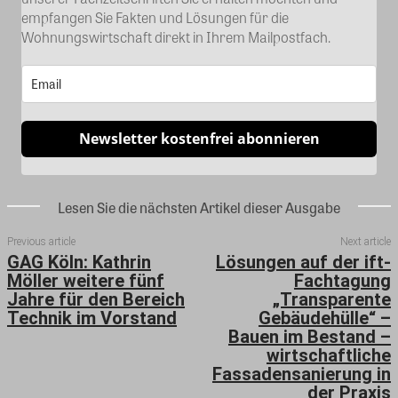
empfangen Sie Fakten und Lösungen für die
Wohnungswirtschaft direkt in Ihrem Mailpostfach.
Newsletter kostenfrei abonnieren
Lesen Sie die nächsten Artikel dieser Ausgabe
Previous article
Next article
GAG Köln: Kathrin
Lösungen auf der ift-
Möller weitere fünf
Fachtagung
Jahre für den Bereich
„Transparente
Technik im Vorstand
Gebäudehülle“ –
Bauen im Bestand –
wirtschaftliche
Fassadensanierung in
der Praxis