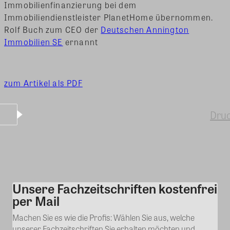
Immobilienfinanzierung bei dem
Immobiliendienstleister PlanetHome übernommen.
Rolf Buch zum CEO der
Deutschen Annington
Immobilien SE
ernannt
zum Artikel als PDF
Dru
Unsere Fachzeitschriften kostenfrei
Kommentar
per Mail
Machen Sie es wie die Profis: Wählen Sie aus, welche
unserer Fachzeitschriften Sie erhalten möchten und