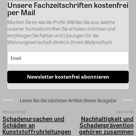
Unsere Fachzeitschriften kostenfrei
Kommentar
per Mail
Machen Sie es wie die Profis: Wählen Sie aus, welche
unserer Fachzeitschriften Sie erhalten möchten und
empfangen Sie Fakten und Lösungen für die
Wohnungswirtschaft direkt in Ihrem Mailpostfach.
Newsletter kostenfrei abonnieren
Lesen Sie die nächsten Artikel dieser Ausgabe
Previous article
Next article
Schadenursachen und
Nachhaltigkeit und
Schäden an
Schadenprävention
Kunststoffrohrleitungen
gehören zusammen