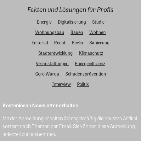
Fakten und Lösungen für Profis
Energie
Digitalisierung
Studie
Wohnungsbau
Bauen
Wohnen
Editorial
Recht
Berlin
Sanierung
Stadtentwicklung
Klimaschutz
Veranstaltungen
Energieeffizienz
Gerd Warda
Schadensprävention
Interview
Politik
Kostenlosen Newsletter erhalten
Mit der Anmeldung erhalten Sie regelmäßig die neusten Artikel
sortiert nach Themen per Email. Sie können diese Anmeldung
jederzeit zurücknehmen.