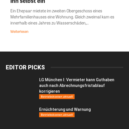
ihn selbst ein
Ein Ehepaar mietete im zweiten Obergeschoss eines
Mehrfamilienhauses eine Wohnung. Gleich zweimal kam es
innerhalb eines Jahres zu Wasserschäden,...
Weiterlesen
EDITOR PICKS
LG München I: Vermieter kann Guthaben
auch nach Abrechnungsfristablauf
korrigieren
Betriebskosten aktuell
Ernüchterung und Warnung
Betriebskosten aktuell