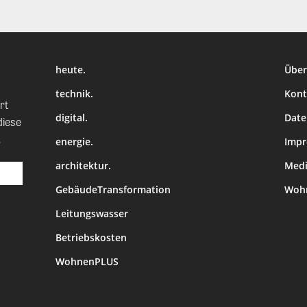
heute.
Über
technik.
Kont
rt
digital.
Date
diese
.
energie.
Imp
architektur.
Medi
GebäudeTransformation
Wohn
Leitungswasser
Betriebskosten
WohnenPLUS