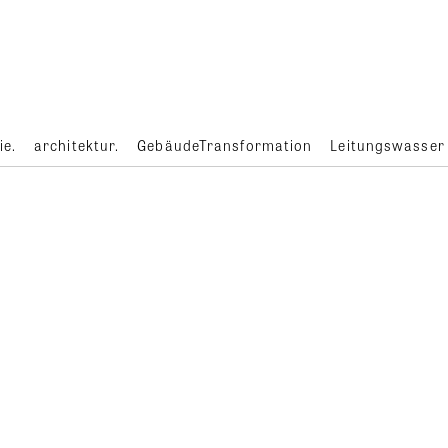
ie.
architektur.
GebäudeTransformation
Leitungswasser
g