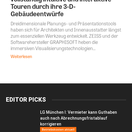
Touren durch ihre 3-D-
Gebäudeentwürfe
Dreidimensionale Planungs- und Präsentationstools
haben sich für Architekten und Innenausstatter längst
zum essenziellen Werkzeug entwickelt. ZEISS und der
Softwarehersteller GRAPHISOFT heben die
immersiven Visualisierungstechnologien...
Weiterlesen
EDITOR PICKS
LG München I: Vermieter kann Guthaben
auch nach Abrechnungsfristablauf
korrigieren
Betriebskosten aktuell