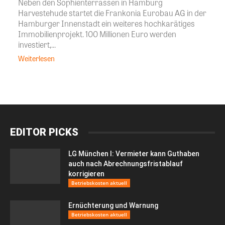
Neben den Sophienterrassen in Hamburg
Harvestehude startet die Frankonia Eurobau AG in der
Hamburger Innenstadt ein weiteres hochkarätiges
Immobilienprojekt. 100 Millionen Euro werden
investiert,...
Weiterlesen
EDITOR PICKS
LG München I: Vermieter kann Guthaben
auch nach Abrechnungsfristablauf
korrigieren
Betriebskosten aktuell
Ernüchterung und Warnung
Betriebskosten aktuell