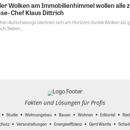
er Wolken am Immobilienhimmel wollen alle zu
se- Chef Klaus Dittrich
chen Aufschwungs zeichnen sich am Horizont dunkle Wolken ab, gle
ch. Neben...
Fakten und Lösungen für Profis
Studie
Wohnungsbau
Bauen
Wohnen
Editorial
Rec
chutz
Veranstaltungen
Energieeffizienz
Gerd Warda
Schad