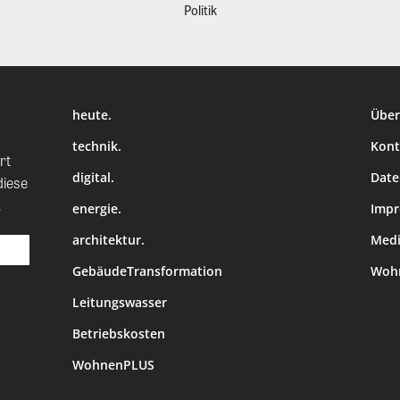
Politik
heute.
Über
technik.
Kont
rt
digital.
Date
diese
.
energie.
Imp
architektur.
Medi
GebäudeTransformation
Wohn
Leitungswasser
Betriebskosten
WohnenPLUS