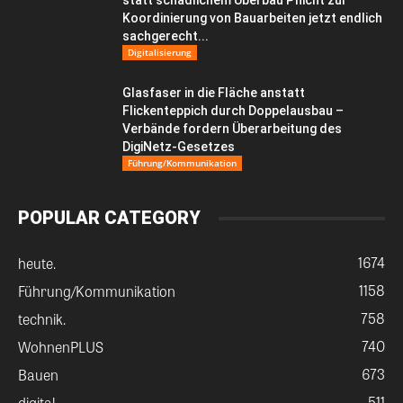
statt schädlichem Überbau Pflicht zur
Koordinierung von Bauarbeiten jetzt endlich
sachgerecht...
Digitalisierung
Glasfaser in die Fläche anstatt
Flickenteppich durch Doppelausbau –
Verbände fordern Überarbeitung des
DigiNetz-Gesetzes
Führung/Kommunikation
POPULAR CATEGORY
1674
heute.
1158
Führung/Kommunikation
758
technik.
740
WohnenPLUS
673
Bauen
511
digital.