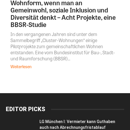
Wohnform, wenn man an
Gemeinwohl, soziale Inklusion und
Diversität denkt – Acht Projekte, eine
BBSR-Studie
In den vergangenen Jahren sind unter dem
Sammelbegriff „Cluster-Wohnungen“ einige
Pilotprojekte zum gemeinschaftlichen Wohnen
entstanden. Eine vom Bundesinstitut für Bau-, Stadt-
und Raumforschung (BBSR)...
Weiterlesen
EDITOR PICKS
LG München I: Vermieter kann Guthaben
auch nach Abrechnungsfristablauf