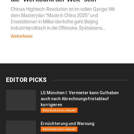
Chinas Hightech-Revolution ist im vollen Gange: Mit
dem Masterplan “Made in China 2025” und
Investitionen in Milliardenhöhe geht Beijing
industriepolitisch in die Offensive. Spätestens...
Weiterlesen
EDITOR PICKS
LG München I: Vermieter kann Guthaben
auch nach Abrechnungsfristablauf
korrigieren
Betriebskosten aktuell
Ernüchterung und Warnung
Betriebskosten aktuell